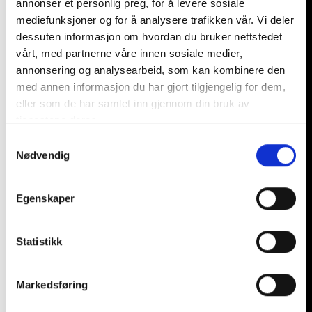
annonser et personlig preg, for å levere sosiale
mediefunksjoner og for å analysere trafikken vår. Vi deler
Sjakett
dessuten informasjon om hvordan du bruker nettstedet
vårt, med partnerne våre innen sosiale medier,
annonsering og analysearbeid, som kan kombinere den
med annen informasjon du har gjort tilgjengelig for dem,
eller som de har samlet inn gjennom din bruk av
tjenestene deres.
S
Nødvendig
a
m
t
Egenskaper
y
k
k
Statistikk
e
v
Markedsføring
a
l